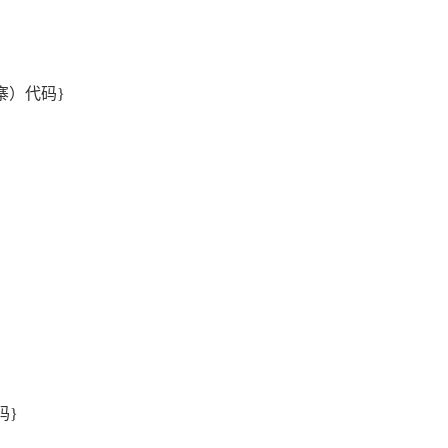
埔寨）代码}
码}