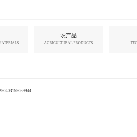
农产品
MATERIALS
AGRICULTURAL PRODUCTS
TE
250403155039944